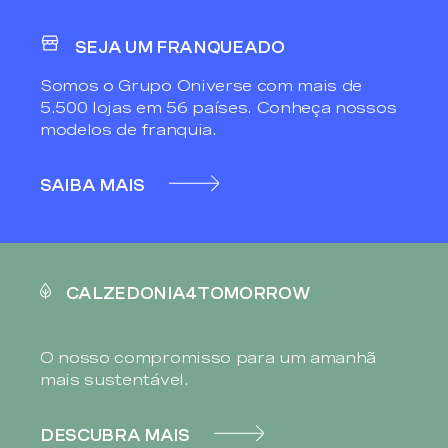
SEJA UM FRANQUEADO
Somos o Grupo Oniverse com mais de
5.500 lojas em 56 países. Conheça nossos
modelos de franquia.
SAIBA MAIS
CALZEDONIA4TOMORROW
O nosso compromisso para um amanhã
mais sustentável.
DESCUBRA MAIS