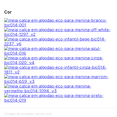
:
BIC014_003