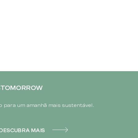
4TOMORROW
 para um amanhã mais sustentável.
DESCUBRA MAIS