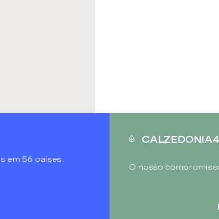
CALZEDONIA
s em 56 países.
O nosso compromisso