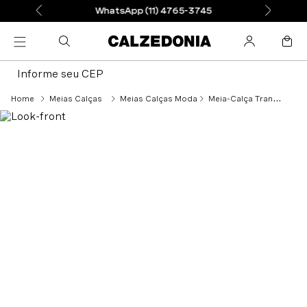
WhatsApp (11) 4765-3745
Informe seu CEP
Meias Calças
Meias Calças Moda
Meia-Calça Transparente Com Linha Posterior e a Palavra “love” - Preto