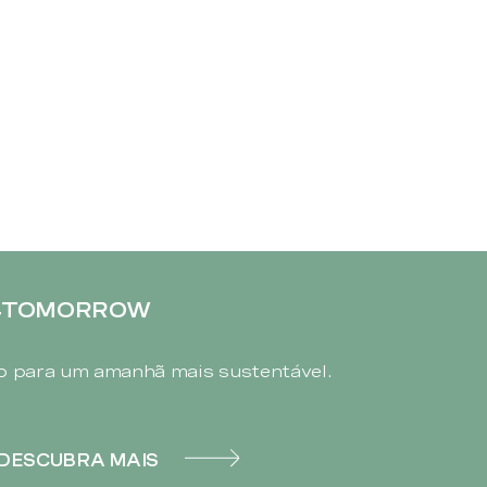
4TOMORROW
 para um amanhã mais sustentável.
DESCUBRA MAIS