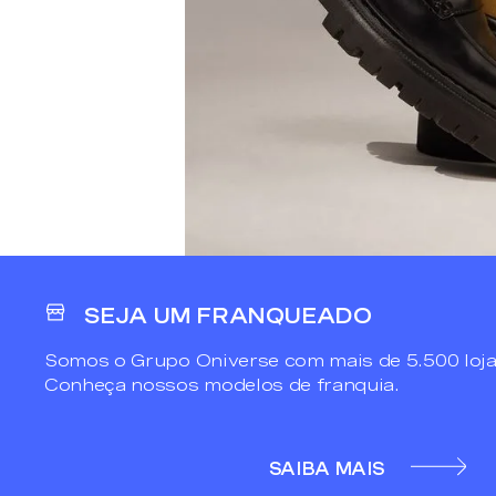
SEJA UM FRANQUEADO
Somos o Grupo Oniverse com mais de 5.500 loja
Conheça nossos modelos de franquia.
SAIBA MAIS