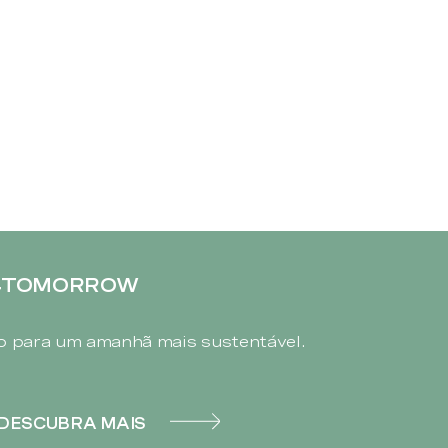
4TOMORROW
 para um amanhã mais sustentável.
DESCUBRA MAIS