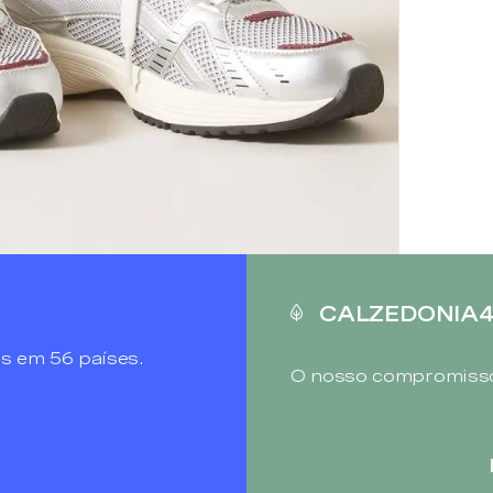
CALZEDONIA
s em 56 países.
O nosso compromisso