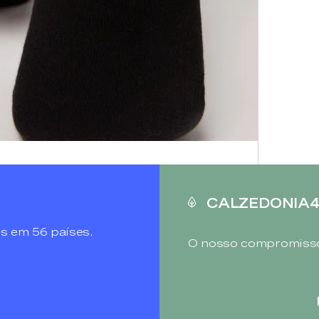
CALZEDONIA
s em 56 países.
O nosso compromisso