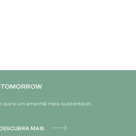
4TOMORROW
 para um amanhã mais sustentável.
DESCUBRA MAIS