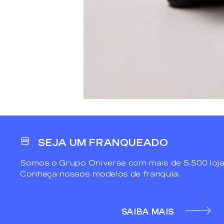
SEJA UM FRANQUEADO
Somos o Grupo Oniverse com mais de 5.500 loja
Conheça nossos modelos de franquia.
SAIBA MAIS