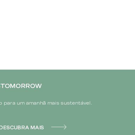
4TOMORROW
 para um amanhã mais sustentável.
DESCUBRA MAIS