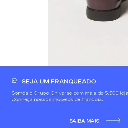
SEJA UM FRANQUEADO
Somos o Grupo Oniverse com mais de 5.500 loja
Conheça nossos modelos de franquia.
SAIBA MAIS