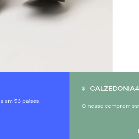
CALZEDONIA
s em 56 países.
O nosso compromisso