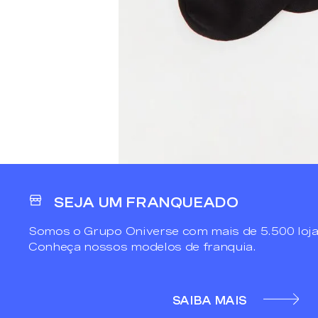
SEJA UM FRANQUEADO
Somos o Grupo Oniverse com mais de 5.500 loja
Conheça nossos modelos de franquia.
SAIBA MAIS