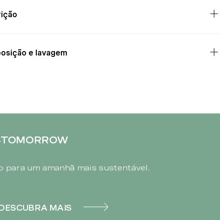
ição
osição e lavagem
4TOMORROW
 para um amanhã mais sustentável.
DESCUBRA MAIS