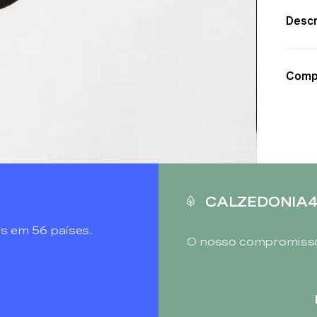
Descr
Comp
CALZEDONIA
s em 56 países.
O nosso compromisso