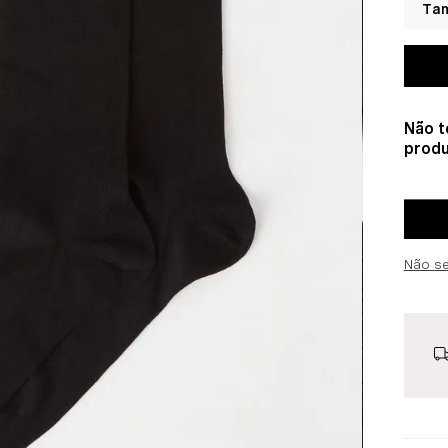
Não t
produ
Não s