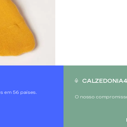
CALZEDONIA
s em 56 países.
O nosso compromisso