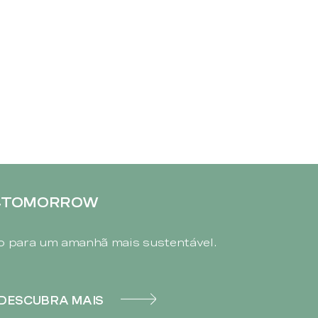
4TOMORROW
 para um amanhã mais sustentável.
DESCUBRA MAIS