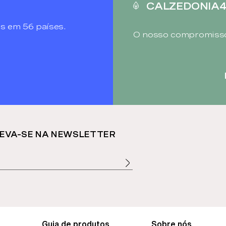
CALZEDONIA
s em 56 países.
O nosso compromisso
EVA-SE NA NEWSLETTER
Guia de produtos
Sobre nós