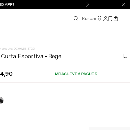
NO APP!
Buscar
:
DC0628_172D
 Curta Esportiva - Bege
54
,
90
MEIAS LEVE 6 PAGUE 3