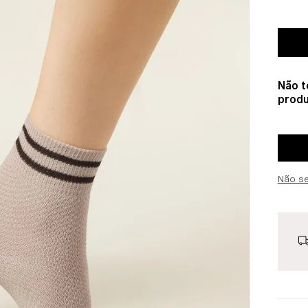
Não t
produ
Não s