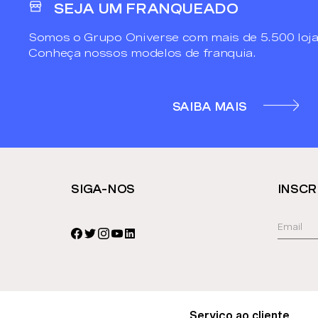
SEJA UM FRANQUEADO
Somos o Grupo Oniverse com mais de 5.500 loja
Conheça nossos modelos de franquia.
SAIBA MAIS
SIGA-NOS
INSCR
Serviço ao cliente