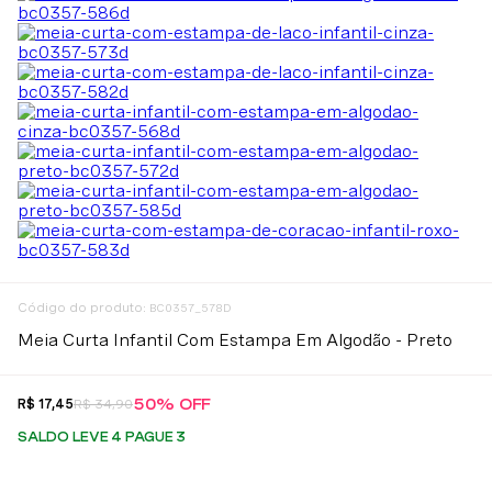
:
BC0357_578D
Meia Curta Infantil Com Estampa Em Algodão - Preto
50%
OFF
R$
17
,
45
R$
34
,
90
SALDO LEVE 4 PAGUE 3