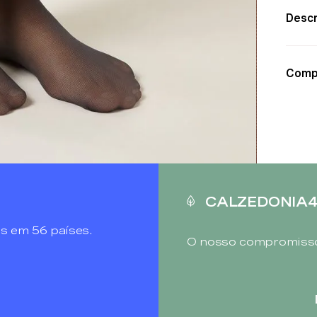
Descr
Comp
CALZEDONIA
s em 56 países.
O nosso compromisso