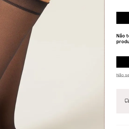
Não t
produ
Não s