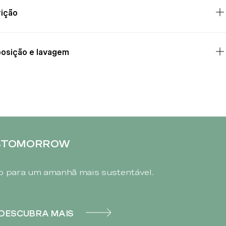
ição
osição e lavagem
4TOMORROW
 para um amanhã mais sustentável.
DESCUBRA MAIS