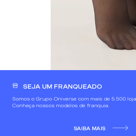
SEJA UM FRANQUEADO
Somos o Grupo Oniverse com mais de 5.500 loja
Conheça nossos modelos de franquia.
SAIBA MAIS