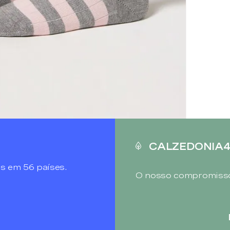
CALZEDONIA
s em 56 países.
O nosso compromisso