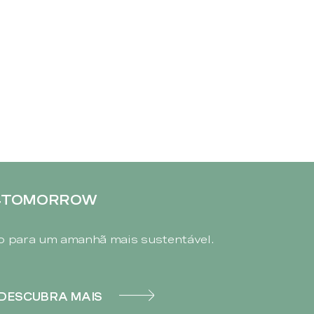
4TOMORROW
 para um amanhã mais sustentável.
DESCUBRA MAIS