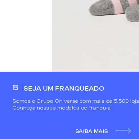
SEJA UM FRANQUEADO
Somos o Grupo Oniverse com mais de 5.500 loja
Conheça nossos modelos de franquia.
SAIBA MAIS