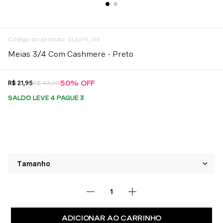
:
DL0079_019
Meias 3/4 Com Cashmere - Preto
50%
OFF
R$
21
,
95
R$
43
,
90
SALDO LEVE 4 PAGUE 3
ADICIONAR AO CARRINHO