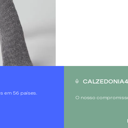
CALZEDONIA
s em 56 países.
O nosso compromisso