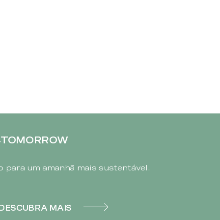
4TOMORROW
 para um amanhã mais sustentável.
DESCUBRA MAIS