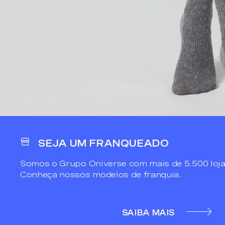
SEJA UM FRANQUEADO
Somos o Grupo Oniverse com mais de 5.500 loja
Conheça nossos modelos de franquia.
SAIBA MAIS