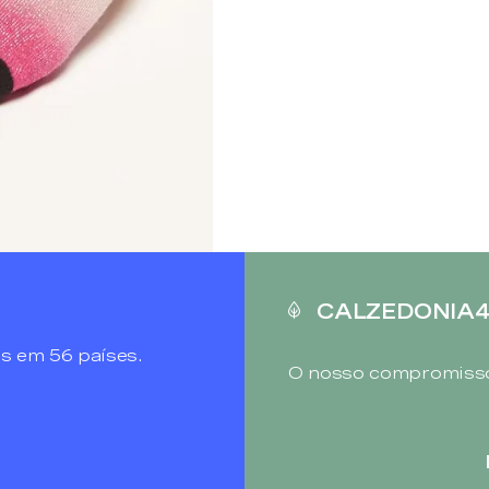
CALZEDONIA
s em 56 países.
O nosso compromisso