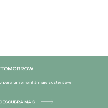
4TOMORROW
 para um amanhã mais sustentável.
DESCUBRA MAIS