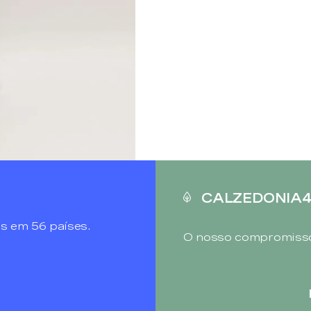
CALZEDONIA
s em 56 países.
O nosso compromisso