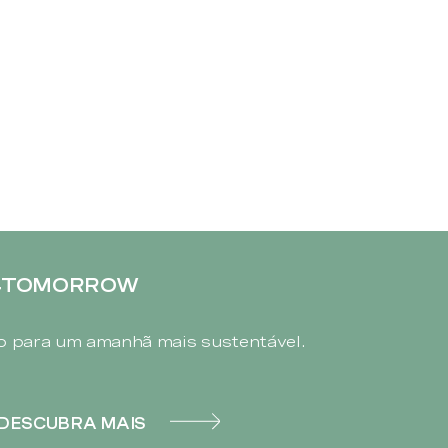
4TOMORROW
 para um amanhã mais sustentável.
DESCUBRA MAIS