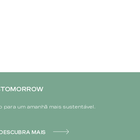
4TOMORROW
 para um amanhã mais sustentável.
DESCUBRA MAIS