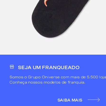
SEJA UM FRANQUEADO
Somos o Grupo Oniverse com mais de 5.500 loja
Conheça nossos modelos de franquia.
SAIBA MAIS