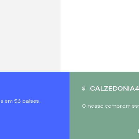
CALZEDONIA
s em 56 países.
O nosso compromisso