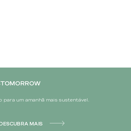
4TOMORROW
 para um amanhã mais sustentável.
DESCUBRA MAIS