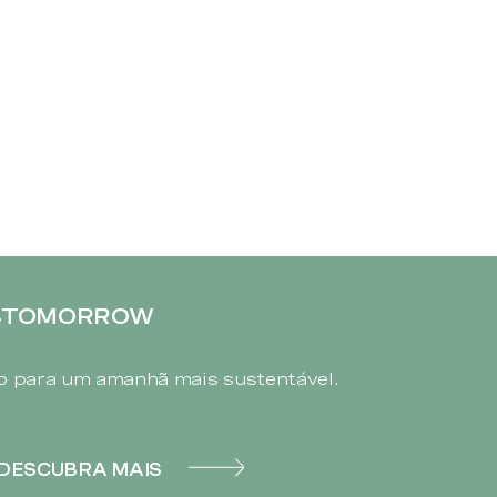
4TOMORROW
 para um amanhã mais sustentável.
DESCUBRA MAIS