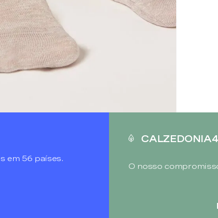
CALZEDONIA
s em 56 países.
O nosso compromisso