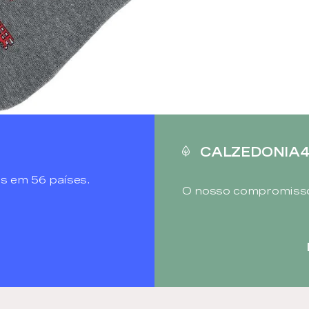
CALZEDONIA
s em 56 países.
O nosso compromisso