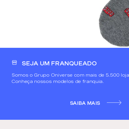
SEJA UM FRANQUEADO
Somos o Grupo Oniverse com mais de 5.500 loja
Conheça nossos modelos de franquia.
SAIBA MAIS