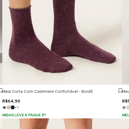
Meia Curta Com Cashmere Confortável - Bordô
Mei
R$
64
,
90
R$
+
1
MEIAS LEVE 6 PAGUE 3
*
MEI