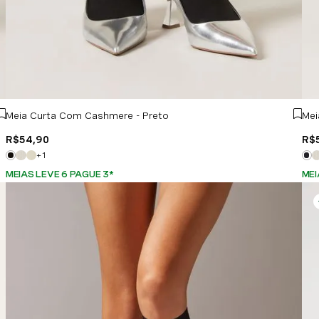
Meia Curta Com Cashmere - Preto
Mei
R$
54
,
90
R$
+
1
MEIAS LEVE 6 PAGUE 3
*
MEI