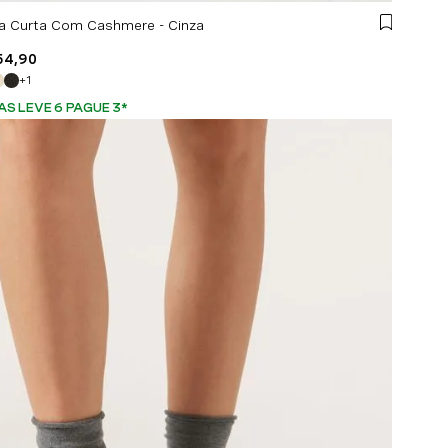
a Curta Com Cashmere - Cinza
54
,
90
+
1
AS LEVE 6 PAGUE 3
*