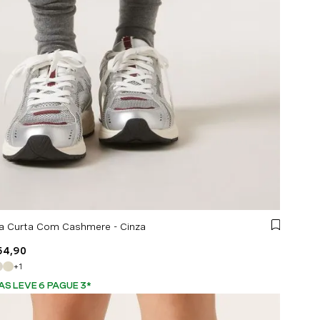
a Curta Com Cashmere - Cinza
54
,
90
+
1
AS LEVE 6 PAGUE 3
*