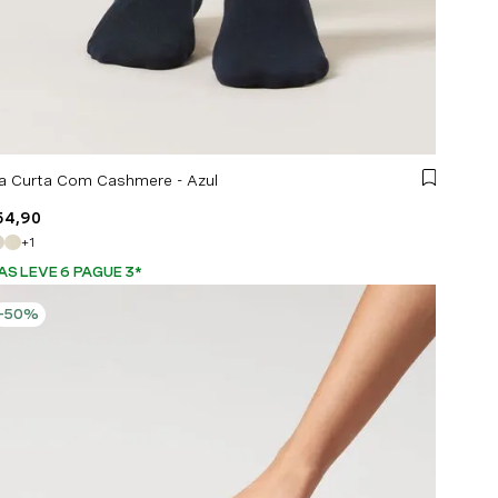
a Curta Com Cashmere - Azul
54
,
90
+
1
AS LEVE 6 PAGUE 3
*
-
50%