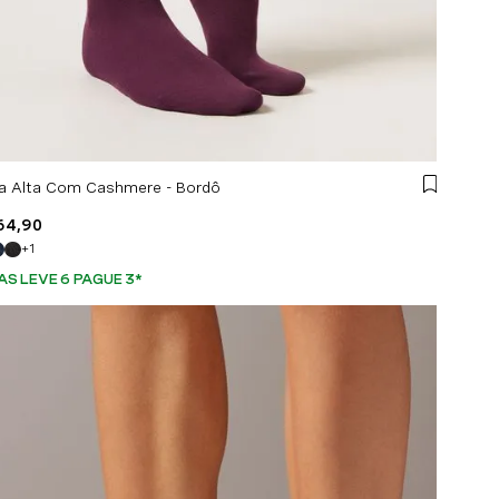
a Alta Com Cashmere - Bordô
64
,
90
+
1
AS LEVE 6 PAGUE 3
*