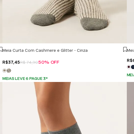
Meia Curta Com Cashmere e Glitter - Cinza
Mei
R$
R$
37
,
45
R$
74
,
90
50%
OFF
MEI
MEIAS LEVE 6 PAGUE 3
*