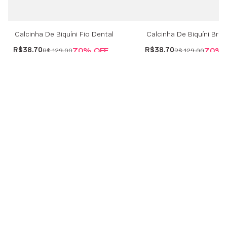
Calcinha De Biquíni Fio Dental
Calcinha De Biquíni Brasi
Islamorada - Vermelho
Islamorada - Vermelho
R$
38
,
70
R$
38
,
70
70%
OFF
70%
R$
129
,
00
R$
129
,
00
SEJA UM FRANQUEADO
Somos o Grupo Oniverse com mais de
5.500 lojas em 56 países. Conheça nossos
modelos de franquia.
SAIBA MAIS