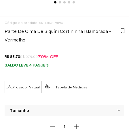
:
0RTE1831_989C
Parte De Cima De Biquíni Cortininha Islamorada -
Vermelho
70%
OFF
R$
83
,
70
R$
279
,
00
SALDO LEVE 4 PAGUE 3
Provador Virtual
Tabela de Medidas