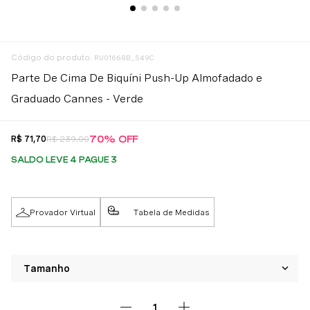
:
RU01668B_549C
Parte De Cima De Biquíni Push-Up Almofadado e
Graduado Cannes - Verde
70%
OFF
R$
71
,
70
R$
239
,
00
SALDO LEVE 4 PAGUE 3
Provador Virtual
Tabela de Medidas