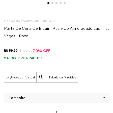
:
RU01698B_530C
Parte De Cima De Biquíni Push-Up Almofadado Las
Vegas - Roxo
70%
OFF
R$
59
,
70
R$
199
,
00
SALDO LEVE 4 PAGUE 3
Provador Virtual
Tabela de Medidas