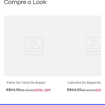
Compre o Look
Parte De Cima De Biquíni
Calcinha De Biquíni Brasi
Cortininha Indonésia - Rosa
Cintura Alta Indonésia 
R$
64
,
50
R$
64
,
50
50%
OFF
50%
R$
129
,
00
R$
129
,
00