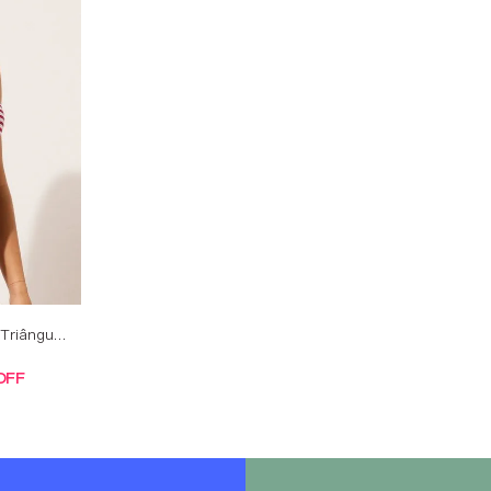
Parte De Cima De Biquíni Triângulo Nautical Stripes - Vermelho
OFF