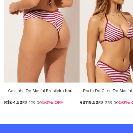
Calcinha De Biquíni Brasileira Nautical Stripes - Riscas
R$
64
,
50
R$
129
,
00
50%
OFF
R$
119
,
50
R$
239
,
00
50%