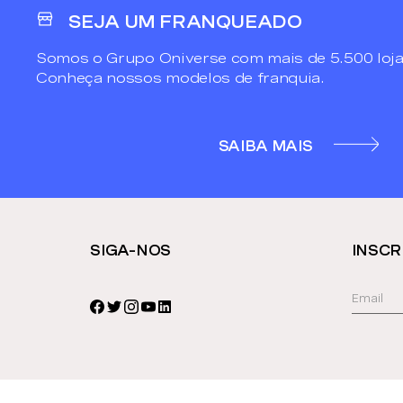
SEJA UM FRANQUEADO
Somos o Grupo Oniverse com mais de 5.500 loja
Conheça nossos modelos de franquia.
SAIBA MAIS
SIGA-NOS
INSCR