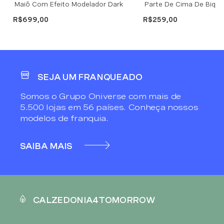
Maiô Com Efeito Modelador Dark
Parte De Cima De Biquín
Animalier - Marrom
Cortininha Dark Animali
R$
699
,
00
R$
259
,
00
SEJA UM FRANQUEADO
Somos o Grupo Oniverse com mais de
5.500 lojas em 56 países. Conheça nossos
modelos de franquia.
SAIBA MAIS
CALZEDONIA4TOMORROW