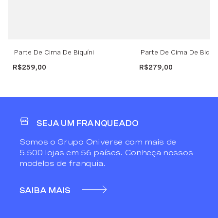
Parte De Cima De Biquíni
Parte De Cima De Biquí
Cortininha Bicolor Embroidery -
Que Caia Bicolor Embroi
R$
259
,
00
R$
279
,
00
Marrom
Marrom
SEJA UM FRANQUEADO
Somos o Grupo Oniverse com mais de
5.500 lojas em 56 países. Conheça nossos
modelos de franquia.
SAIBA MAIS